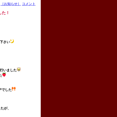
［お知らせ］
コメント
した！
下さい
、
行いました
た
UPでした
したが、