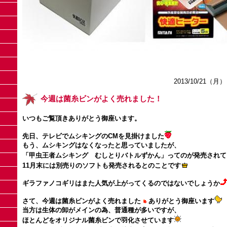
2013/10/21（月）
今週は菌糸ビンがよく売れました！
いつもご覧頂きありがとう御座います。
先日、テレビでムシキングのCMを見掛けました
もう、ムシキングはなくなったと思っていましたが、
「甲虫王者ムシキング むしとりバトルずかん」ってのが発売されて
11月末には別売りのソフトも発売されるとのことです
ギラファノコギリはまた人気が上がってくるのではないでしょうか
さて、今週は菌糸ビンがよく売れました
ありがとう御座います
当方は生体の卸がメインの為、普通種が多いですが、
ほとんどをオリジナル菌糸ビンで羽化させています