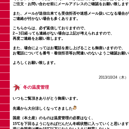
ご注文・お問い合わせ前にメールアドレスのご確認をお願い致しま
また、メールが送信出来ても受信拒否や迷惑メール扱いになる場合
ご連絡が付かない場合も多くあります。
こちらからは、必ず返信しておりますので、
2～3日経っても連絡がない場合は上記が考えられますので、
再度ご連絡をお願い致します。
また、場合によってはお電話を差し上げることも御座いますので、
お電話についても番号・着信拒否等お間違いのないようご確認お願
よろしくお願い致します。
2013/10/24（木）
冬の温度管理
いつもご覧頂きありがとう御座います。
先週から大分涼しくなってきました
国産（本土産）のものは温度管理の必要はなく、
15℃を下回るようになればだんだん冬眠状態に入っていくと思います
逆に外国産は概ね15℃以下にならないように飼育しないと