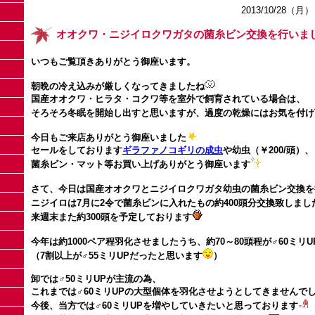
2013/10/28（月）
オオクワ・ニジイロクワガタの菌糸ビン交換を行いま
いつもご覧頂きありがとう御座います。
朝晩の冷え込みが厳しくなってきましたね
国産オオクワ・ヒラタ・コクワ等を室外で飼育されている場合は、
そろそろ冬眠を開始し出すと思いますが、過度の乾燥にはお気を付け
今日もご来店ありがとう御座いました
セールをしております
ギラファノコギリの成虫
や幼虫（￥200/頭）
菌糸ビン・マット等お買い上げありがとう御座います
さて、今日は国産オオクワとニジイロクワガタ幼虫の菌糸ビン交換を
ニジイロは7月に2令で菌糸ビンに入れたもの約400頭分交換致しまし
来週末また約300頭を予定しております
今年は約1000ペア程羽化させましたうち、約70～80頭程が♂60ミリ
（7割以上が♂55ミリUPだったと思います
）
卸では♂50ミリUPが主流の為、
これまでは♂60ミリUPの大型個体を羽化させようとしてきませんで
今後、当方では♂60ミリUPを増やしていきたいと思っております