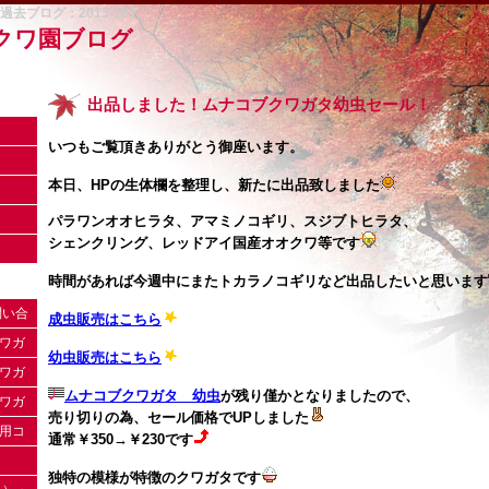
去ブログ：2013-10】
クワ園ブログ
出品しました！ムナコブクワガタ幼虫セール！
いつもご覧頂きありがとう御座います。
本日、HPの生体欄を整理し、新たに出品致しました
パラワンオオヒラタ、アマミノコギリ、スジブトヒラタ、
シェンクリング、レッドアイ国産オオクワ等です
時間があれば今週中にまたトカラノコギリなど出品したいと思います
問い合
成虫販売はこちら
クワガ
幼虫販売はこちら
クワガ
ムナコブクワガタ 幼虫
が残り僅かとなりましたので、
りがと
クワガ
売り切りの為、セール価格でUPしました
ｃ用コ
通常￥350→￥230です
。
独特の模様が特徴のクワガタです