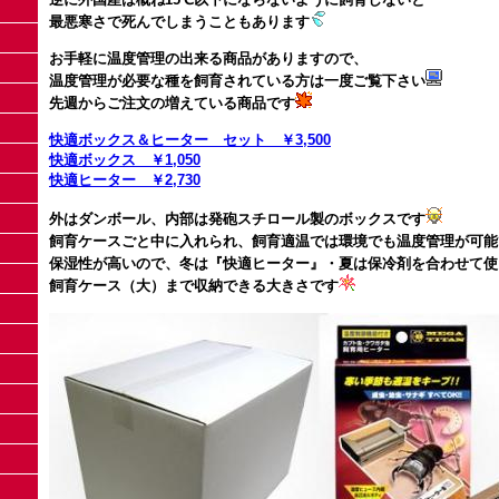
最悪寒さで死んでしまうこともあります
お手軽に温度管理の出来る商品がありますので、
温度管理が必要な種を飼育されている方は一度ご覧下さい
先週からご注文の増えている商品です
快適ボックス＆ヒーター セット ￥3,500
快適ボックス ￥1,050
快適ヒーター ￥2,730
外はダンボール、内部は発砲スチロール製のボックスです
飼育ケースごと中に入れられ、飼育適温では環境でも温度管理が可能
保湿性が高いので、冬は『快適ヒーター』・夏は保冷剤を合わせて使
飼育ケース（大）まで収納できる大きさです