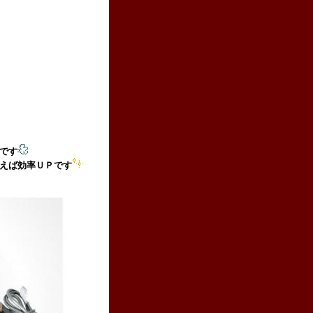
です
えば効率ＵＰです