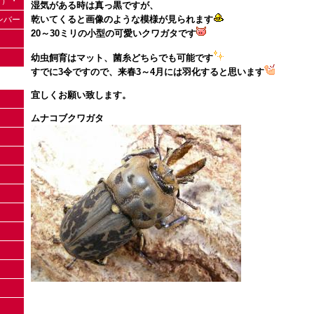
（日）・
湿気がある時は真っ黒ですが、
乾いてくると画像のような模様が見られます
ナンバー
20～30ミリの小型の可愛いクワガタです
幼虫飼育はマット、菌糸どちらでも可能です
すでに3令ですので、来春3～4月には羽化すると思います
宜しくお願い致します。
ムナコブクワガタ