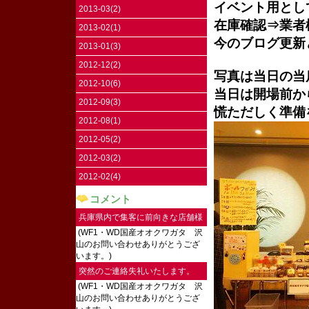
イベント用とし
2013-03(2)
在庫確認⇒業者
2013-02(1)
今のブログ更新
2013-01(3)
2012-12(2)
写真は当日の当
2012-10(6)
当日は開場前か
2012-09(3)
慌ただしく準備
2012-08(1)
2012-05(2)
2012-03(2)
2012-02(4)
コメント
兵庫県内で集客に前向きな店舗様
(WF1・WD国産オオクワガタ 沢
にご連絡し...
山のお問い合わせありがとうござ
います。)
突然のご連絡失礼いたします。
(WF1・WD国産オオクワガタ 沢
2026...
山のお問い合わせありがとうござ