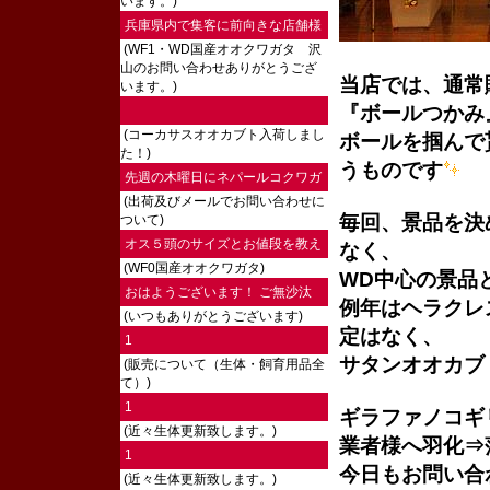
います。)
兵庫県内で集客に前向きな店舗様
(WF1・WD国産オオクワガタ 沢
にご連絡し...
山のお問い合わせありがとうござ
当店では、通常
います。)
『ボールつかみ
(コーカサスオオカブト入荷しまし
ボールを掴んで
た！)
うものです
先週の木曜日にネパールコクワガ
(出荷及びメールでお問い合わせに
タ♀を注文...
毎回、景品を決
ついて)
オス５頭のサイズとお値段を教え
なく、
(WF0国産オオクワガタ)
ていただけ...
WD中心の景品
おはようございます！ ご無沙汰
例年はヘラクレ
(いつもありがとうございます)
してます。...
定はなく、
1
サタンオオカブ
(販売について（生体・飼育用品全
て）)
1
ギラファノコギ
(近々生体更新致します。)
業者様へ羽化⇒
1
今日もお問い合
(近々生体更新致します。)