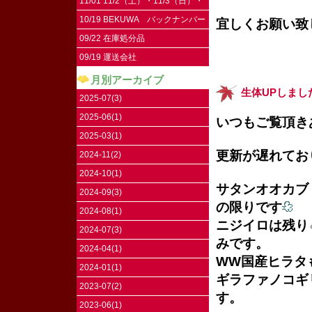
11/01 11/2（土）・11/3（日）・
11/4（祝）はお休みです。
10/19 BEKUWA バックナンバー
宜しくお願い致
09/22 在庫処分品
09/19 運送会社
月別アーカイブ
生体UPしまし
2025-07(3)
2025-06(1)
いつもご覧頂き
2025-03(1)
更新が遅れてお
2024-11(2)
2024-10(1)
サタンオオカブ
2024-09(3)
の限りです
2024-08(1)
ニジイロは残り♂
2024-07(3)
みです。
2024-04(1)
WW国産ヒラタ
2024-01(1)
ギラファノコギ
2023-07(2)
す。
2023-06(1)