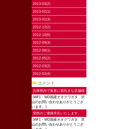
2013-03(2)
2013-02(1)
2013-01(3)
2012-12(2)
2012-10(6)
2012-09(3)
2012-08(1)
2012-05(2)
2012-03(2)
2012-02(4)
コメント
兵庫県内で集客に前向きな店舗様
(WF1・WD国産オオクワガタ 沢
にご連絡し...
山のお問い合わせありがとうござ
います。)
突然のご連絡失礼いたします。
(WF1・WD国産オオクワガタ 沢
2026...
山のお問い合わせありがとうござ