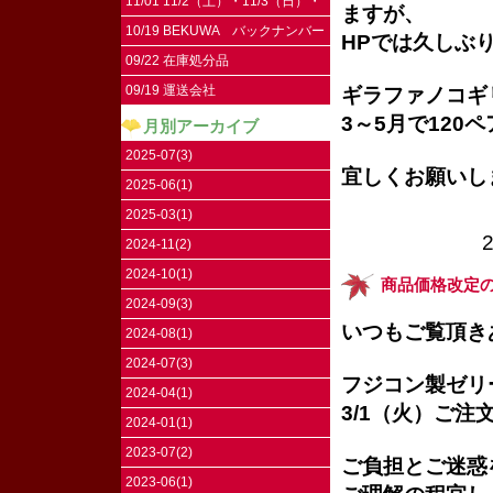
11/01 11/2（土）・11/3（日）・
ますが、
11/4（祝）はお休みです。
10/19 BEKUWA バックナンバー
HPでは久しぶ
09/22 在庫処分品
09/19 運送会社
ギラファノコギ
3～5月で120
月別アーカイブ
2025-07(3)
宜しくお願いし
2025-06(1)
2025-03(1)
2024-11(2)
2024-10(1)
商品価格改定
2024-09(3)
いつもご覧頂き
2024-08(1)
2024-07(3)
フジコン製ゼリ
2024-04(1)
3/1（火）ご
2024-01(1)
2023-07(2)
ご負担とご迷惑
2023-06(1)