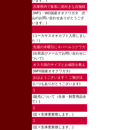
います。)
兵庫県内で集客に前向きな店舗様
(WF1・WD国産オオクワガタ 沢
にご連絡し...
山のお問い合わせありがとうござ
います。)
(コーカサスオオカブト入荷しまし
た！)
先週の木曜日にネパールコクワガ
(出荷及びメールでお問い合わせに
タ♀を注文...
ついて)
オス５頭のサイズとお値段を教え
(WF0国産オオクワガタ)
ていただけ...
おはようございます！ ご無沙汰
(いつもありがとうございます)
してます。...
1
(販売について（生体・飼育用品全
て）)
1
(近々生体更新致します。)
1
(近々生体更新致します。)