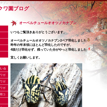
ナブン：阿古谷オオクワ園ブログ
クワ園ブログ
オーベルチュールオオツノカナブン
いつもご覧頂きありがとうございます。
オーベルチュールオオツノカナブン2ペア羽化しました
昨年の年末頃にほとんど羽化したのですが、
4頭だけ羽化せず、残っていた分がやっと羽化しました
宜しくお願いします。
問い合
クワガ
クワガ
りがと
クワガ
ｃ用コ
。