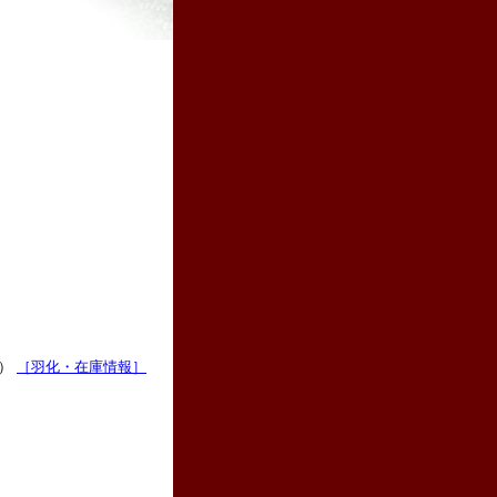
日）
［羽化・在庫情報］