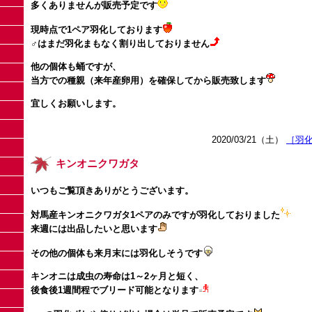
多くありませんが販売予定です
現時点で1ペア羽化しております
♂はまだ羽化まもなく割り出しておりません
他の個体も蛹ですが、
当方での種親（来年産卵用）を確保してから販売致します
宜しくお願いします。
2020/03/21（土）
［羽
キンオニクワガタ
いつもご覧頂きありがとうございます。
対馬産キンオニクワガタ1ペアのみですが羽化しておりました
来週には出品したいと思います
その他の個体も来月末には羽化しそうです
キンオニは成虫の寿命は1～2ヶ月と短く、
後食後1週間程でブリード可能となります