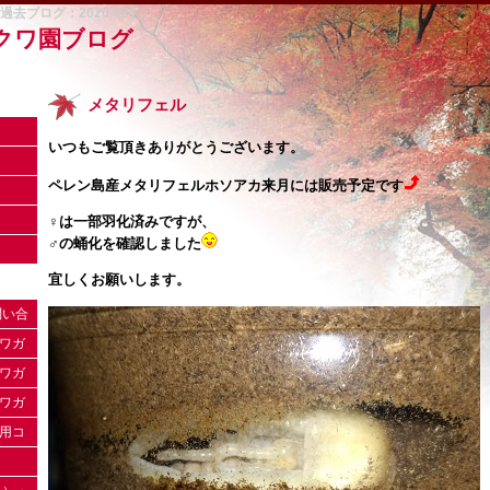
去ブログ：2020-03】
クワ園ブログ
メタリフェル
いつもご覧頂きありがとうございます。
ペレン島産メタリフェルホソアカ来月には販売予定です
♀は一部羽化済みですが、
♂の蛹化を確認しました
宜しくお願いします。
問い合
クワガ
クワガ
りがと
クワガ
ｃ用コ
。