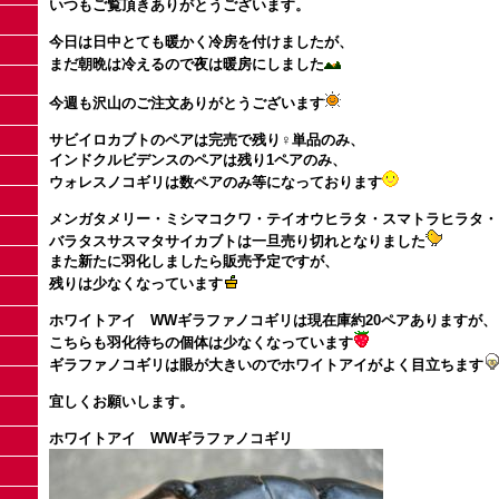
いつもご覧頂きありがとうございます。
今日は日中とても暖かく冷房を付けましたが、
まだ朝晩は冷えるので夜は暖房にしました
今週も沢山のご注文ありがとうございます
サビイロカブトのペアは完売で残り♀単品のみ、
インドクルビデンスのペアは残り1ペアのみ、
ウォレスノコギリは数ペアのみ等になっております
メンガタメリー・ミシマコクワ・テイオウヒラタ・スマトラヒラタ
バラタスサスマタサイカブトは一旦売り切れとなりました
また新たに羽化しましたら販売予定ですが、
残りは少なくなっています
ホワイトアイ WWギラファノコギリは現在庫約20ペアありますが
こちらも羽化待ちの個体は少なくなっています
ギラファノコギリは眼が大きいのでホワイトアイがよく目立ちます
宜しくお願いします。
ホワイトアイ WWギラファノコギリ