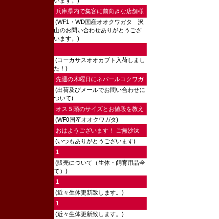
います。)
兵庫県内で集客に前向きな店舗様
(WF1・WD国産オオクワガタ 沢
にご連絡し...
山のお問い合わせありがとうござ
います。)
(コーカサスオオカブト入荷しまし
た！)
先週の木曜日にネパールコクワガ
(出荷及びメールでお問い合わせに
タ♀を注文...
ついて)
オス５頭のサイズとお値段を教え
(WF0国産オオクワガタ)
ていただけ...
おはようございます！ ご無沙汰
(いつもありがとうございます)
してます。...
1
(販売について（生体・飼育用品全
て）)
1
(近々生体更新致します。)
1
(近々生体更新致します。)