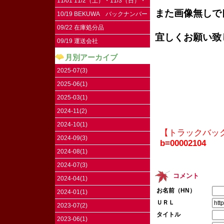
11/01 11/2（土）・11/3（日）・
また画像無しで
11/4（祝）はお休みです。
10/19 BEKUWA バックナンバー
09/22 在庫処分品
宜しくお願い致
09/19 運送会社
月別アーカイブ
2025-07(3)
2025-06(1)
2025-03(1)
2024-11(2)
2024-10(1)
【トラックバッ
2024-09(3)
b=00002104
2024-08(1)
2024-07(3)
コメント
2024-04(1)
お名前（HN）
2024-01(1)
ＵＲＬ
2023-07(2)
タイトル
2023-06(1)