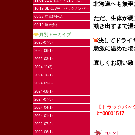
11/01 11/2（土）・11/3（日）・
北海道へも無事
11/4（祝）はお休みです。
10/19 BEKUWA バックナンバー
09/22 在庫処分品
ただ、生体が硬
09/19 運送会社
動き出すまで温
月別アーカイブ
決してドライ
2025-07(3)
急激に温めた場
2025-06(1)
2025-03(1)
宜しくお願い致
2024-11(2)
2024-10(1)
2024-09(3)
2024-08(1)
2024-07(3)
【トラックバッ
2024-04(1)
b=00001517
2024-01(1)
2023-07(2)
2023-06(1)
コメント