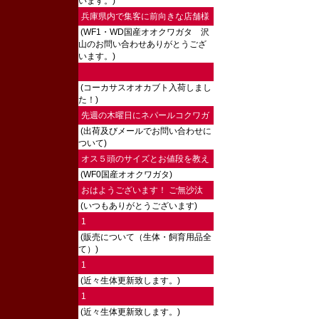
います。)
兵庫県内で集客に前向きな店舗様
(WF1・WD国産オオクワガタ 沢
にご連絡し...
山のお問い合わせありがとうござ
います。)
(コーカサスオオカブト入荷しまし
た！)
先週の木曜日にネパールコクワガ
(出荷及びメールでお問い合わせに
タ♀を注文...
ついて)
オス５頭のサイズとお値段を教え
(WF0国産オオクワガタ)
ていただけ...
おはようございます！ ご無沙汰
(いつもありがとうございます)
してます。...
1
(販売について（生体・飼育用品全
て）)
1
(近々生体更新致します。)
1
(近々生体更新致します。)